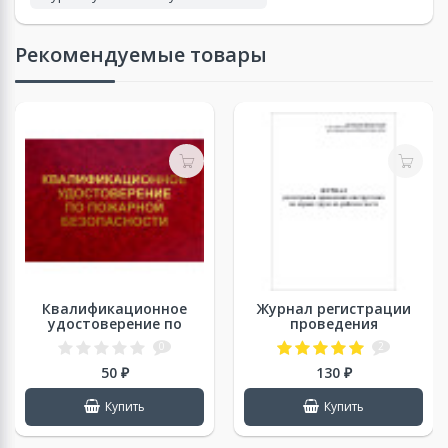
Рекомендуемые товары
Квалификационное
Журнал регистрации
удостоверение по
проведения
пожарной
инструктажа по охране
0
2
безопасности (10*7)
труда на рабочем
Тисн.
месте
50 ₽
130 ₽
Квалификационное
удостоверение по
Купить
Купить
пожарной
безопасности