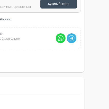
Купить быстро
на и мы перезвоним
наличии
ы?
 обязательно