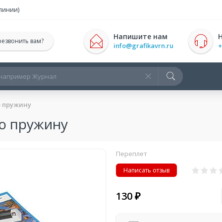
 линии)
Напишите нам
резвонить вам?
info@grafikavrn.ru
+
ю пружину
ю пружину
Переплет
Написать отзыв
130 ₽