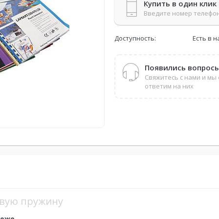
Купить в один клик
Введите номер телефо
Доступность:
Есть в 
Появились вопрос
Свяжитесь с нами и мы
ответим на них
овую пружину
неже