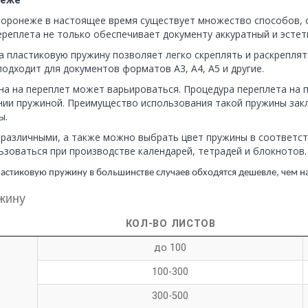
Воронеже в настоящее время существует множество способов, 
ереплета не только обеспечивает документу аккуратный и эстет
 пластиковую пружину позволяет легко скреплять и раскреплять
подходит для документов форматов А3, А4, А5 и другие.
ена на переплет может варьироваться. Процедура переплета на 
ении пружиной. Преимущество использования такой пружины закл
ы.
 различными, а также можно выбрать цвет пружины в соответст
зоваться при производстве календарей, тетрадей и блокнотов.
ластиковую пружину в большинстве случаев обходятся дешевле, чем 
жину
КОЛ-ВО ЛИСТОВ
до 100
100-300
300-500